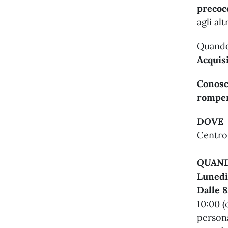
precoc
agli alt
Quando
Acquisi
Conosce
romper
DOVE
Centro 
QUAN
Lunedì
Dalle 8
10:00 (
persona