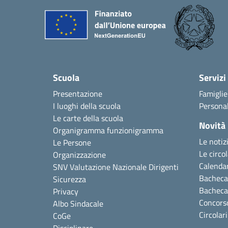
Scuola
Servizi
Presentazione
Famiglie
I luoghi della scuola
Personal
Le carte della scuola
Novità
Organigramma funzionigramma
Le notiz
Le Persone
Le circol
Organizzazione
Calendar
SNV Valutazione Nazionale Dirigenti
Bacheca 
Sicurezza
Bacheca
Privacy
Concors
Albo Sindacale
Circolar
CoGe