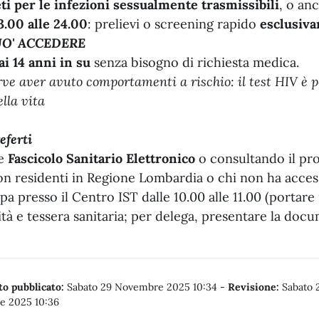
i per le infezioni sessualmente trasmissibili
, o an
3.00 alle 24.00
: prelievi o screening rapido
esclusiv
UO' ACCEDERE
ai 14 anni in su
senza bisogno di richiesta medica.
ve aver avuto comportamenti a rischio: il test HIV è 
ella vita
eferti
te
Fascicolo Sanitario Elettronico
o consultando il pr
on residenti in Regione Lombardia o chi non ha accesso
pa presso il Centro IST dalle 10.00 alle 11.00 (portar
ità e tessera sanitaria; per delega, presentare la do
o pubblicato:
Sabato 29 Novembre 2025 10:34
-
Revisione:
Sabato 
 2025 10:36