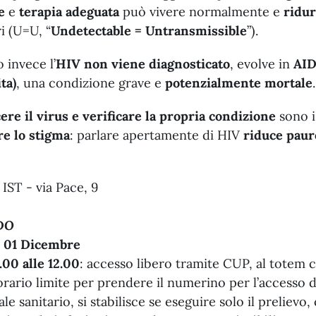
e
e
terapia adeguata
può vivere normalmente e
ridur
ri (U=U, “
Undetectable = Untransmissible
”).
 invece l’
HIV non viene diagnosticato
, evolve in
AID
ta)
, una condizione grave e
potenzialmente mortale
re il virus e verificare la propria condizione
sono i
e lo stigma
: parlare apertamente di HIV
riduce paur
IST - via Pace, 9
DO
 01 Dicembre
.00 alle 12.00
: accesso libero tramite CUP, al totem cl
orario limite per prendere il numerino per l’accesso d
le sanitario, si stabilisce se eseguire solo il prelievo