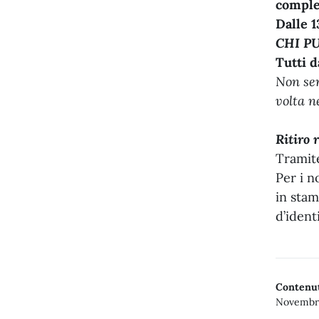
complet
Dalle 1
CHI P
Tutti d
Non ser
volta n
Ritiro r
Trami
Per i n
in stam
d’ident
Contenut
Novembre