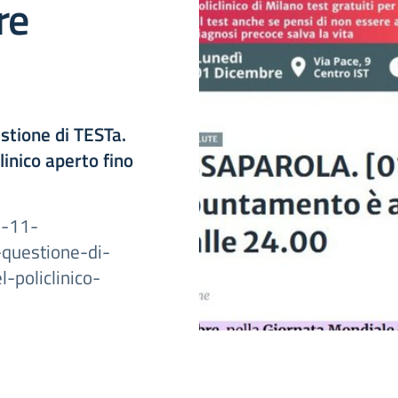
re
tione di TESTa.
linico aperto fino
5-11-
questione-di-
-policlinico-