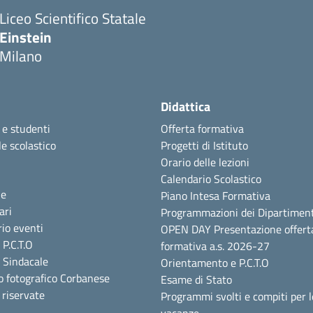
Liceo Scientifico Statale
Einstein
Milano
Didattica
 e studenti
Offerta formativa
e scolastico
Progetti di Istituto
Orario delle lezioni
Calendario Scolastico
ie
Piano Intesa Formativa
ari
Programmazioni dei Dipartiment
io eventi
OPEN DAY Presentazione offert
P.C.T.O
formativa a.s. 2026-27
 Sindacale
Orientamento e P.C.T.O
o fotografico Corbanese
Esame di Stato
i riservate
Programmi svolti e compiti per l