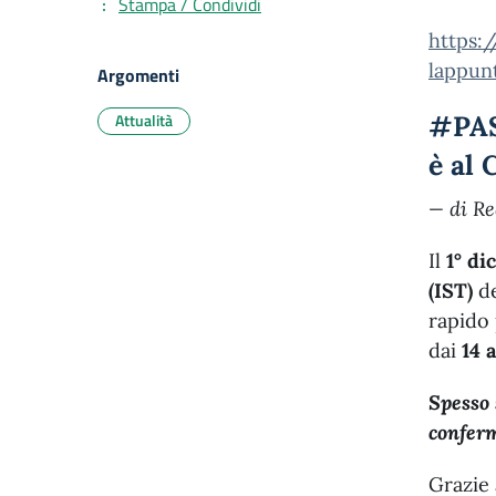
Stampa / Condividi
https:
lappun
Argomenti
Attualità
#PAS
è al 
— di R
Il
1° d
(IST)
de
rapido 
dai
14 
Spesso 
conferm
Grazie 