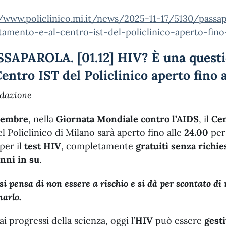
//www.policlinico.mi.it/news/2025-11-17/5130/passap
tamento-e-al-centro-ist-del-policlinico-aperto-fino
SAPAROLA. [01.12] HIV? È una questi
Centro IST del Policlinico aperto fino 
edazione
icembre
, nella
Giornata Mondiale contro l’AIDS
, il
Cen
l Policlinico di Milano sarà aperto fino alle
24.00
per 
per il
test HIV
, completamente
gratuiti senza richi
anni in su
.
si pensa di non essere a rischio e si dà per scontato di 
arlo.
ai progressi della scienza, oggi l’
HIV
può essere
gest