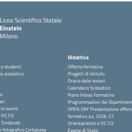
Liceo Scientifico Statale
Einstein
Milano
Didattica
 e studenti
Offerta formativa
e scolastico
Progetti di Istituto
Orario delle lezioni
Calendario Scolastico
ie
Piano Intesa Formativa
ari
Programmazioni dei Dipartiment
io eventi
OPEN DAY Presentazione offert
P.C.T.O
formativa a.s. 2026-27
 Sindacale
Orientamento e P.C.T.O
o fotografico Corbanese
Esame di Stato