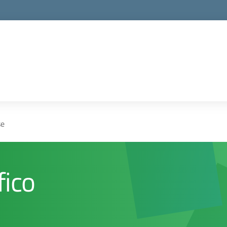
se
fico