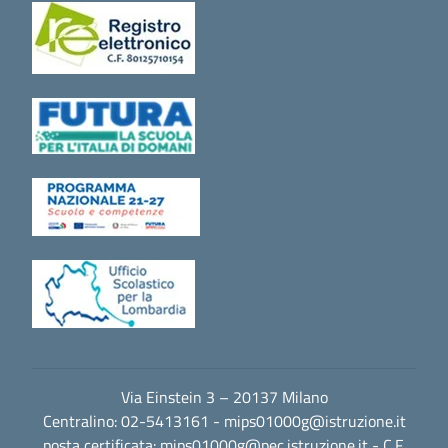
Via Einstein 3 – 20137 Milano
Centralino: 02-5413161 -
mips01000g@istruzione.it
posta certificata:
mips01000g@pec.istruzione.it
- C.F.