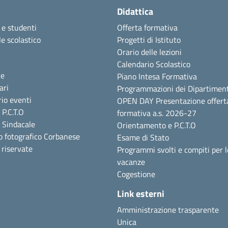
Didattica
 e studenti
Offerta formativa
e scolastico
Progetti di Istituto
Orario delle lezioni
Calendario Scolastico
ie
Piano Intesa Formativa
ari
Programmazioni dei Dipartiment
io eventi
OPEN DAY Presentazione offert
P.C.T.O
formativa a.s. 2026-27
 Sindacale
Orientamento e P.C.T.O
o fotografico Corbanese
Esame di Stato
i riservate
Programmi svolti e compiti per l
vacanze
Cogestione
Link esterni
Amministrazione trasparente
Unica