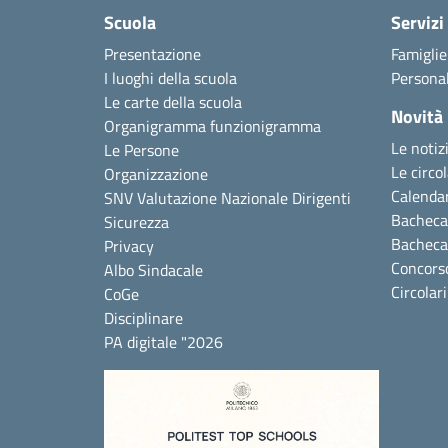
Scuola
Servizi
Presentazione
Famiglie
I luoghi della scuola
Personal
Le carte della scuola
Novità
Organigramma funzionigramma
Le notiz
Le Persone
Le circol
Organizzazione
Calendar
SNV Valutazione Nazionale Dirigenti
Bacheca 
Sicurezza
Bacheca
Privacy
Concors
Albo Sindacale
Circolar
CoGe
Disciplinare
PA digitale "2026