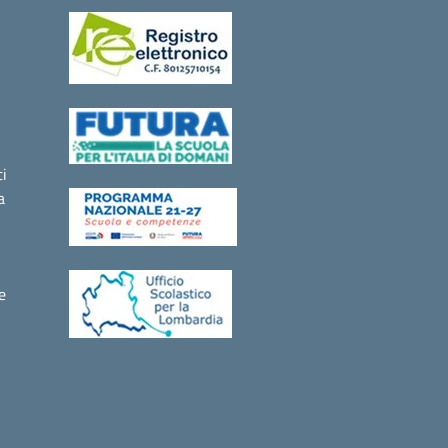
i
a
e