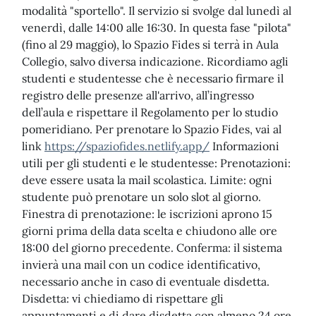
modalità "sportello". Il servizio si svolge dal lunedì al
venerdì, dalle 14:00 alle 16:30. In questa fase "pilota"
(fino al 29 maggio), lo Spazio Fides si terrà in Aula
Collegio, salvo diversa indicazione. Ricordiamo agli
studenti e studentesse che è necessario firmare il
registro delle presenze all'arrivo, all’ingresso
dell’aula e rispettare il Regolamento per lo studio
pomeridiano. Per prenotare lo Spazio Fides, vai al
link
https://spaziofides.netlify.app/
Informazioni
utili per gli studenti e le studentesse: Prenotazioni:
deve essere usata la mail scolastica. Limite: ogni
studente può prenotare un solo slot al giorno.
Finestra di prenotazione: le iscrizioni aprono 15
giorni prima della data scelta e chiudono alle ore
18:00 del giorno precedente. Conferma: il sistema
invierà una mail con un codice identificativo,
necessario anche in caso di eventuale disdetta.
Disdetta: vi chiediamo di rispettare gli
appuntamenti e di dare disdetta con almeno 24 ore