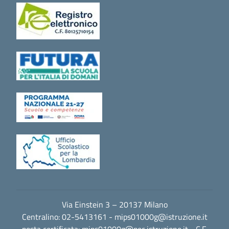
Via Einstein 3 – 20137 Milano
Centralino: 02-5413161 -
mips01000g@istruzione.it
posta certificata:
mips01000g@pec.istruzione.it
- C.F.