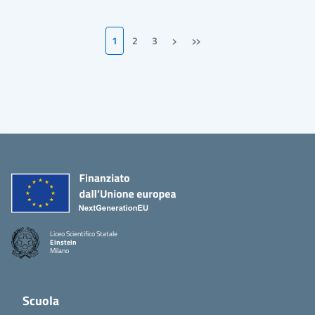
›
»
1
2
3
Pagina successiva
Ultima pagina
Liceo Scientifico Statale
Einstein
Milano
Scuola