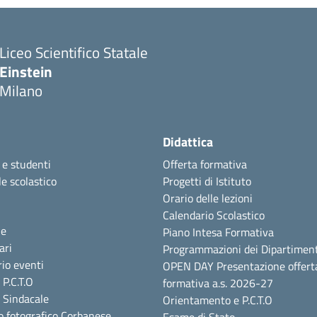
Liceo Scientifico Statale
Einstein
Milano
Didattica
 e studenti
Offerta formativa
e scolastico
Progetti di Istituto
Orario delle lezioni
Calendario Scolastico
ie
Piano Intesa Formativa
ari
Programmazioni dei Dipartiment
io eventi
OPEN DAY Presentazione offert
P.C.T.O
formativa a.s. 2026-27
 Sindacale
Orientamento e P.C.T.O
o fotografico Corbanese