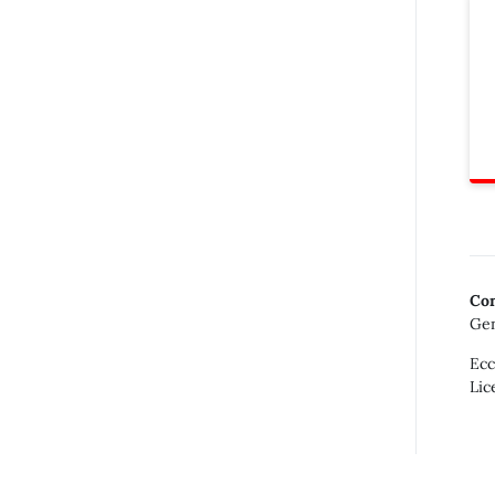
Con
Gen
Ecc
Lic