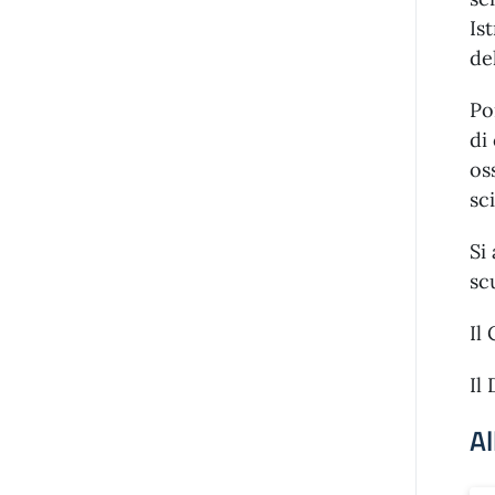
Is
de
Po
di
os
sc
Si
sc
Il
Il
Al