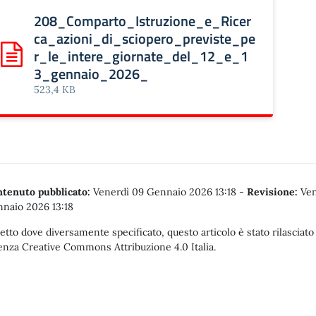
208_Comparto_Istruzione_e_Ricer
ca_azioni_di_sciopero_previste_pe
r_le_intere_giornate_del_12_e_1
Scarica: 208_Comparto_Istruzione_e_Ricerca_azioni_di
3_gennaio_2026_
523,4 KB
tenuto pubblicato:
Venerdì 09 Gennaio 2026 13:18
-
Revisione:
Ven
naio 2026 13:18
etto dove diversamente specificato, questo articolo è stato rilasciato
enza Creative Commons Attribuzione 4.0 Italia.