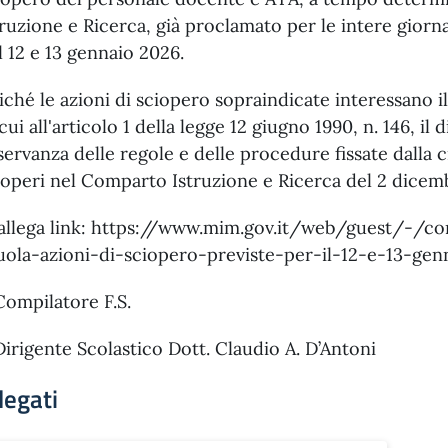
truzione e Ricerca, già proclamato per le intere giorna
l 12 e 13 gennaio 2026.
iché le azioni di sciopero sopraindicate interessano il
 cui all'articolo 1 della legge 12 giugno 1990, n. 146, il 
servanza delle regole e delle procedure fissate dalla c
ioperi nel Comparto Istruzione e Ricerca del 2 dicem
 allega link: https://www.mim.gov.it/web/guest/-/c
uola-azioni-di-sciopero-previste-per-il-12-e-13-ge
 Compilatore F.S.
 Dirigente Scolastico Dott. Claudio A. D’Antoni
legati