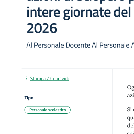
intere giornate de
2026
Al Personale Docente Al Personale 
Stampa / Condividi
Og
az
Tipo
Si
Personale scolastico
qu
de
sc