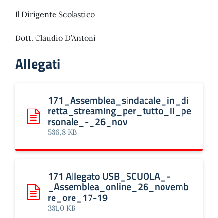
Il Dirigente Scolastico
Dott. Claudio D’Antoni
Allegati
171_Assemblea_sindacale_in_di
retta_streaming_per_tutto_il_pe
rsonale_-_26_nov
Scarica: 171_Assemblea_sindacale_in_diretta_streami
586,8 KB
171 Allegato USB_SCUOLA_-
_Assemblea_online_26_novemb
re_ore_17-19
Scarica: 171 Allegato USB_SCUOLA_-_Assemblea_onli
381,0 KB