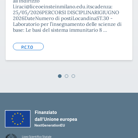
all'indirizzo
l.iraci@liceoeinsteinmilano.edu.itscadenza
:
25/05/2026PERCORSI DISCIPLINARIGIUGNO
2026DateNumero di postiLocandinaST.30 -
Laboratorio per l’insegnamento delle scienze di
base: Le basi del sistema immunitario 8 …
P.C.T.O
Liceo Scientifico Statale