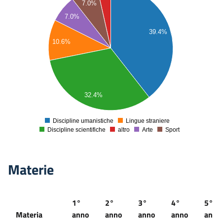
7.0%
00
7.0%
00
39.4%
00
10.6%
00
00
00
00
32.4%
00
0
Discipline umanistiche
Lingue straniere
0
Discipline scientifiche
altro
Arte
Sport
Materie
1°
2°
3°
4°
5°
Materia
anno
anno
anno
anno
ann