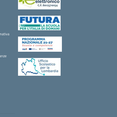
mativa
canze