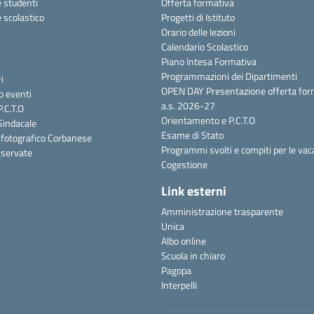
e studenti
Offerta formativa
 scolastico
Progetti di Istituto
Orario delle lezioni
Calendario Scolastico
Piano Intesa Formativa
Programmazioni dei Dipartimenti
i
OPEN DAY Presentazione offerta for
o eventi
a.s. 2026-27
.C.T.O
Orientamento e P.C.T.O
Sindacale
Esame di Stato
fotografico Corbanese
Programmi svolti e compiti per le va
riservate
Cogestione
Link esterni
Amministrazione trasparente
Unica
Albo online
Scuola in chiaro
Pagopa
Interpelli