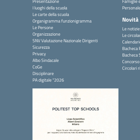
Presentazione
Famiglie 
I luoghi della scuola
Personale
Le carte della scuola
Novità
Organigramma funzionigramma
Le Persone
Le notizie
Organizzazione
Le circolar
SNV Valutazione Nazionale Dirigenti
Calendari
Sicurezza
Bacheca P
Privacy
Bacheca 
Albo Sindacale
Concorso 
CoGe
Circolari 
Disciplinare
PA digitale "2026