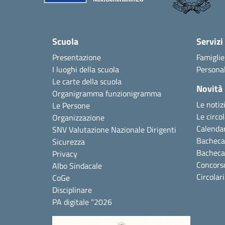
Scuola
Servizi
Presentazione
Famiglie
I luoghi della scuola
Personal
Le carte della scuola
Novità
Organigramma funzionigramma
Le notiz
Le Persone
Le circol
Organizzazione
Calendar
SNV Valutazione Nazionale Dirigenti
Bacheca 
Sicurezza
Bacheca
Privacy
Concors
Albo Sindacale
Circolar
CoGe
Disciplinare
PA digitale "2026