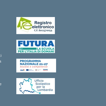
i
a
e