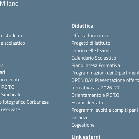
Milano
Didattica
 e studenti
Offerta formativa
e scolastico
Progetti di Istituto
Orario delle lezioni
Calendario Scolastico
ie
Piano Intesa Formativa
ari
Programmazioni dei Dipartiment
io eventi
OPEN DAY Presentazione offert
P.C.T.O
formativa a.s. 2026-27
 Sindacale
Orientamento e P.C.T.O
o fotografico Corbanese
Esame di Stato
i riservate
Programmi svolti e compiti per l
vacanze
Cogestione
Link esterni