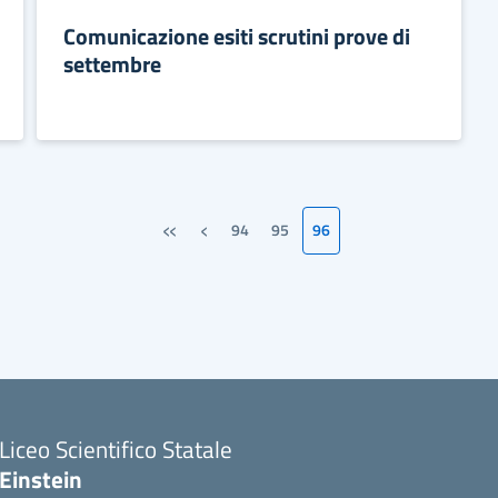
Comunicazione esiti scrutini prove di
settembre
«
‹
94
95
96
Prima pagina
Pagina precedente
Liceo Scientifico Statale
Einstein